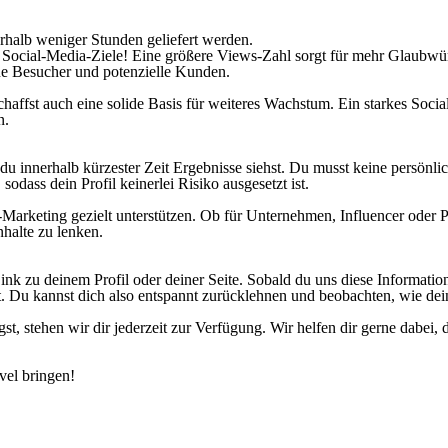
halb weniger Stunden geliefert werden.
e Social-Media-Ziele! Eine größere Views-Zahl sorgt für mehr Glaubwü
neue Besucher und potenzielle Kunden.
haffst auch eine solide Basis für weiteres Wachstum. Ein starkes Socia
n.
du innerhalb kürzester Zeit Ergebnisse siehst. Du musst keine persönl
sodass dein Profil keinerlei Risiko ausgesetzt ist.
rketing gezielt unterstützen. Ob für Unternehmen, Influencer oder Pr
halte zu lenken.
 zu deinem Profil oder deiner Seite. Sobald du uns diese Information 
 Du kannst dich also entspannt zurücklehnen und beobachten, wie dein
t, stehen wir dir jederzeit zur Verfügung. Wir helfen dir gerne dabei, 
vel bringen!