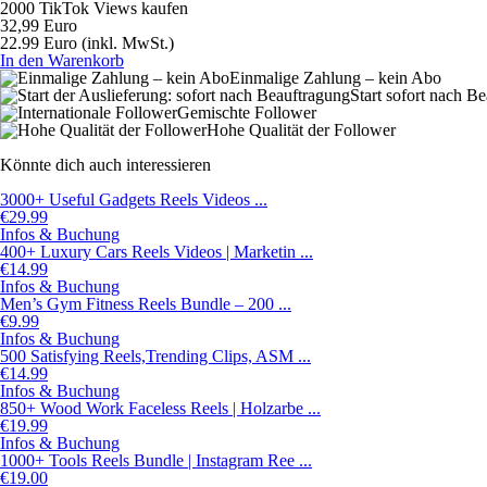
2000 TikTok Views kaufen
32,99 Euro
22.99 Euro
(inkl. MwSt.)
In den Warenkorb
Einmalige Zahlung – kein Abo
Start sofort nach B
Gemischte Follower
Hohe Qualität der Follower
Könnte dich auch interessieren
3000+ Useful Gadgets Reels Videos ...
€
29.99
Infos & Buchung
400+ Luxury Cars Reels Videos | Marketin ...
€
14.99
Infos & Buchung
Men’s Gym Fitness Reels Bundle – 200 ...
€
9.99
Infos & Buchung
500 Satisfying Reels,Trending Clips, ASM ...
€
14.99
Infos & Buchung
850+ Wood Work Faceless Reels | Holzarbe ...
€
19.99
Infos & Buchung
1000+ Tools Reels Bundle | Instagram Ree ...
€
19.00