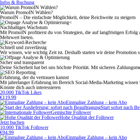
Infos & Buchung
Warum PromoIN Wählen?
PromoIN – Die einfachste Möglichkeit, deine Reichweite zu steigern
Nachhaltiges Wachstum
Mit PromoIN profitierst du von Strategien, die auf langfristigen Erfol
Mehrwert bieten.
Schnell und zuverlässig
Wir wissen, wie wichtig Zeit ist. Deshalb starten wir deine Promotion 
Sicher und transparent
Deine Sicherheit hat bei uns höchste Priorität. Mit sicheren Zahlungsm
Erfahrung, der du vertrauen kannst
Mit jahrelanger Erfahrung im Bereich Social-Media-Marketing wissen wir
Könnte dich auch interessieren
20.000 TikTok Likes
€
119.99
Einmalige Zahlung – kein Abo
Start sofort nach B
Gemischte Follower
Hohe Qualität der Follower
Jetzt buchen
10.000 TikTok Follower
€
94.99
Einmalige Zahlung – kein Abo